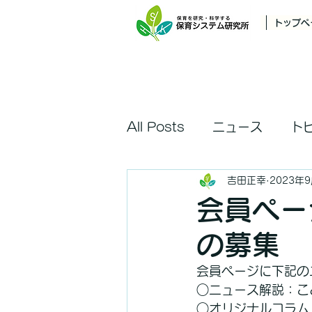
トップペ
All Posts
ニュース
ト
吉田正幸
2023年
会員ペー
の募集
会員ページに下記の
○ニュース解説：こ
○オリジナルコラム