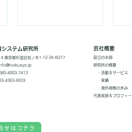
会社概要
保育システム研究所
設立の
主旨
014 東京都杉並区松ノ木1-12-35-B317
研究所の概
要
nfo@
hoiku
sys.jp
・
活動＆サービス
80-4003-7413
・実績
03-4363-6933
【お知らせ】今年の海外視察
【お
​ ・海外視察の歩み
はオーストラリアへ！
に聞
代表挨拶＆プロフィー
合せはコチラ