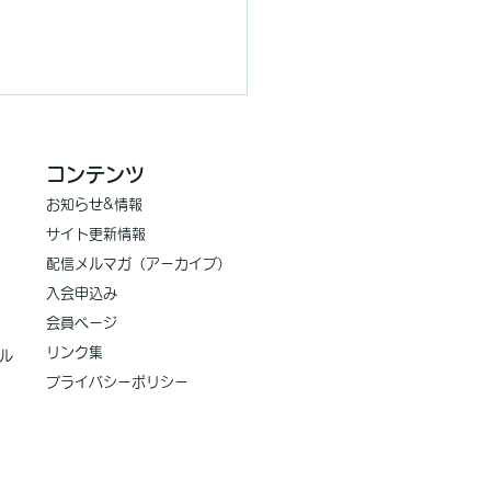
コンテンツ
お知らせ
&情報
サイト更新情報
​配信メルマガ（アーカイブ）
入会申込み
知らせ】新連載「この人
会員ページ
​リンク集
く」がスタート！
ル
プライバシーポリシー