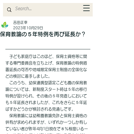
吉田正幸
2023年10月29日
保育教諭の５年特例を再び延長か？
　子ども家庭庁はこのほど、保育士資格等に関
する専門委員会を立ち上げ、保育教諭の特例措
置延長の可否や地域限定保育士制度の全国化な
どの検討に着手しました。
　このうち、幼保連携型認定こども園の保育教
諭については、新制度スタート時は５年の移行
特例が設けられ、その後の５年見直しにおいて
も５年延長されましたが、これをさらに５年延
ばすかどうかが検討される見通しです。
　保育教諭には幼稚園教諭免許と保育士資格の
併有が求められますが、いずれか一つしか有し
ていない者が昨年4月1日現在で８％程度いる一