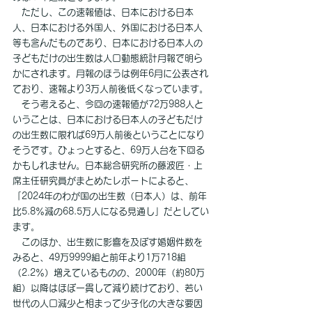
　ただし、この速報値は、日本における日本
人、日本における外国人、外国における日本人
等も含んだものであり、日本における日本人の
子どもだけの出生数は人口動態統計月報で明ら
かにされます。月報のほうは例年6月に公表され
ており、速報より3万人前後低くなっています。
　そう考えると、今回の速報値が72万988人と
いうことは、日本における日本人の子どもだけ
の出生数に限れば69万人前後ということになり
そうです。ひょっとすると、69万人台を下回る
かもしれません。日本総合研究所の藤波匠・上
席主任研究員がまとめたレポートによると、
「2024年のわが国の出生数（日本人）は、前年
比5.8％減の68.5万人になる見通し」だとしてい
ます。
　このほか、出生数に影響を及ぼす婚姻件数を
みると、49万9999組と前年より1万718組
（2.2％）増えているものの、2000年（約80万
組）以降はほぼ一貫して減り続けており、若い
世代の人口減少と相まって少子化の大きな要因