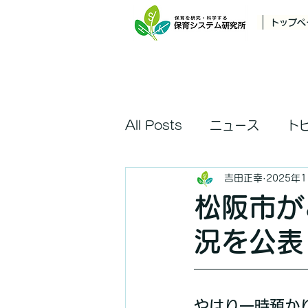
トップペ
All Posts
ニュース
ト
吉田正幸
2025年
松阪市が
況を公表
やはり一時預か