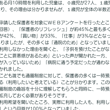
ある月10時間を利用した児童は、０歳児が27人、１歳
おり、その理由は分かりませんが、１歳児が全体の半数
申請した保護者を対象にＷＥＢアンケートを行ったとこ
回答）、「保護者のリフレッシュ」が約45％と最も多
が42％、「買い物」が33％、「仕事」が3％などとな
ありましたが、その多くは「通院のため」となっていま
利用しなかった理由を聞くと、「子供を預けたことがな
ことに罪悪感があるため」といった声が聞かれた一方、
が入っていないため」「病院に通う予定だったが通わな
かれました。
こども誰でも通園制度に対して、保護者の多くは一時預
る（利用したいと考えている）ことが分かります。この
園制度の趣旨を十分に理解してもらうと同時に、一時預
拡充しておく必要がありそうです。
利用希望を聞いたところ、実際に利用した人も、利用し
」という回答が100％となっていました。