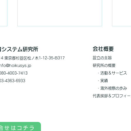
会社概要
保育システム研究所
設立の
主旨
014 東京都杉並区松ノ木1-12-35-B317
研究所の概
要
nfo@
hoiku
sys.jp
・
活動＆サービス
80-4003-7413
・実績
03-4363-6933
人口減少が投げかける保育へ
人口
​ ・海外視察の歩み
のアナロジー
策の
代表挨拶＆プロフィー
合せはコチラ