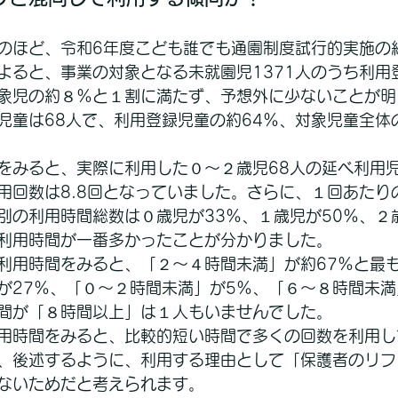
のほど、令和6年度こども誰でも通園制度試行的実施の
よると、事業の対象となる未就園児1371人のうち利用
対象児の約８％と１割に満たず、予想外に少ないことが
児童は68人で、利用登録児童の約64％、対象児童全体
をみると、実際に利用した０～２歳児68人の延べ利用児
用回数は8.8回となっていました。さらに、１回あたり
別の利用時間総数は０歳児が33％、１歳児が50％、２
利用時間が一番多かったことが分かりました。
利用時間をみると、「２～４時間未満」が約67％と最
が27％、「０～２時間未満」が5％、「６～８時間未満
間が「８時間以上」は１人もいませんでした。
用時間をみると、比較的短い時間で多くの回数を利用し
、後述するように、利用する理由として「保護者のリフ
ないためだと考えられます。