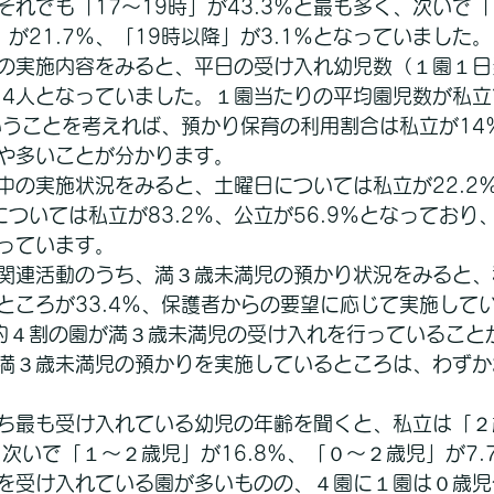
れでも「17～19時」が43.3％と最も多く、次いで「
時」が21.7％、「19時以降」が3.1％となっていました。
の実施内容をみると、平日の受け入れ幼児数（１園１日
6.4人となっていました。１園当たりの平均園児数が私立
いうことを考えれば、預かり保育の利用割合は私立が14
や多いことが分かります。
中の実施状況をみると、土曜日については私立が22.2
については私立が83.2％、公立が56.9％となっており
っています。
関連活動のうち、満３歳未満児の預かり状況をみると、
ところが33.4％、保護者からの要望に応じて実施して
て約４割の園が満３歳未満児の受け入れを行っていること
満３歳未満児の預かりを実施しているところは、わずか2
ち最も受け入れている幼児の年齢を聞くと、私立は「２
、次いで「１～２歳児」が16.8％、「０～２歳児」が7.
を受け入れている園が多いものの、４園に１園は０歳児