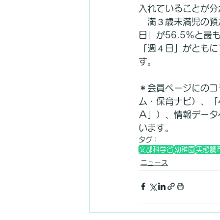
入れていることが分
　満３歳未満児の預
日」が56.5％と最
「週４日」がともに
す。
＊会員ページにのコ
ム・保育ナビ）、「
Ａ」）、情報データ
います。
タグ：
文部科学省
幼稚園
実態調
ニュース