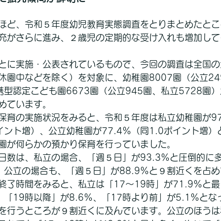
ほど、令和５年度幼児教育実態調査をとりまとめたとこ
充がさらに進み、２歳児の定期的な受け入れも増加して
とに実施・公表されているもので、今回の調査は全国の
休園中などを除く）を対象に、幼稚園8007園（公立24
携型認定こども園6673園（公立945園、私立5728園
めています。
保育の実施状況をみると、令和５年度は私立幼稚園が97
イント増）、公立幼稚園が77.4％（同1.0ポイント増
園が何らかの預かり保育を行っていました。
日数は、私立の場合、「週５日」が93.3％と圧倒的に
。公立の場合も、「週５日」が88.9％と９割近くを占
終了時間をみると、私立は「17～19時」が71.9％と
％、「19時以降」が8.6％、「17時より前」が5.1％と
を行うところが９割近くに及んでいます。公立のほうは