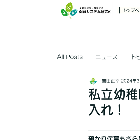
トップペ
All Posts
ニュース
ト
吉田正幸
2024年
私立幼稚
入れ！
預かり保育もさら