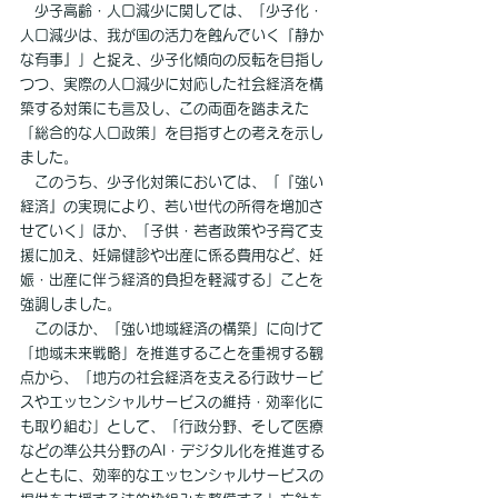
　少子高齢・人口減少に関しては、「少子化・
人口減少は、我が国の活力を蝕んでいく『静か
な有事』」と捉え、少子化傾向の反転を目指し
つつ、実際の人口減少に対応した社会経済を構
築する対策にも言及し、この両面を踏まえた
「総合的な人口政策」を目指すとの考えを示し
ました。
　このうち、少子化対策においては、「『強い
経済』の実現により、若い世代の所得を増加さ
せていく」ほか、「子供・若者政策や子育て支
援に加え、妊婦健診や出産に係る費用など、妊
娠・出産に伴う経済的負担を軽減する」ことを
強調しました。
　このほか、「強い地域経済の構築」に向けて
「地域未来戦略」を推進することを重視する観
点から、「地方の社会経済を支える行政サービ
スやエッセンシャルサービスの維持・効率化に
も取り組む」として、「行政分野、そして医療
などの準公共分野のAI・デジタル化を推進する
とともに、効率的なエッセンシャルサービスの