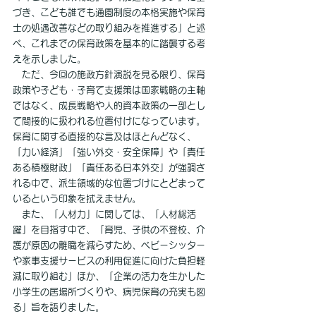
づき、こども誰でも通園制度の本格実施や保育
士の処遇改善などの取り組みを推進する」と述
べ、これまでの保育政策を基本的に踏襲する考
えを示しました。
　ただ、今回の施政方針演説を見る限り、保育
政策や子ども・子育て支援策は国家戦略の主軸
ではなく、成長戦略や人的資本政策の一部とし
て間接的に扱われる位置付けになっています。
保育に関する直接的な言及はほとんどなく、
「力い経済」「強い外交・安全保障」や「責任
ある積極財政」「責任ある日本外交」が強調さ
れる中で、派生領域的な位置づけにとどまって
いるという印象を拭えません。
　また、「人材力」に関しては、「人材総活
躍」を目指す中で、「育児、子供の不登校、介
護が原因の離職を減らすため、ベビーシッター
や家事支援サービスの利用促進に向けた負担軽
減に取り組む」ほか、「企業の活力を生かした
小学生の居場所づくりや、病児保育の充実も図
る」旨を語りました。