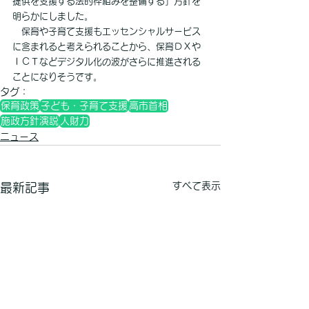
提供を支援する法的枠組みを整備する」方針を
明らかにしました。
　保育や子育て支援もエッセンシャルサービス
に含まれると考えられることから、保育ＤＸや
ＩＣＴなどデジタル化の波がさらに推進される
ことになりそうです。
タグ：
保育政策
子ども・子育て支援
高市首相
施政方針演説
人財力
ニュース
すべて表示
最新記事