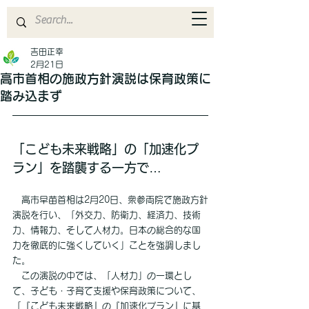
吉田正幸
2月21日
高市首相の施政方針演説は保育政策に
踏み込まず
「こども未来戦略」の「加速化プ
ラン」を踏襲する一方で…
　高市早苗首相は2月20日、衆参両院で施政方針
演説を行い、「外交力、防衛力、経済力、技術
力、情報力、そして人材力。日本の総合的な国
力を徹底的に強くしていく」ことを強調しまし
た。
　この演説の中では、「人材力」の一環とし
て、子ども・子育て支援や保育政策について、
「『こども未来戦略』の『加速化プラン』に基