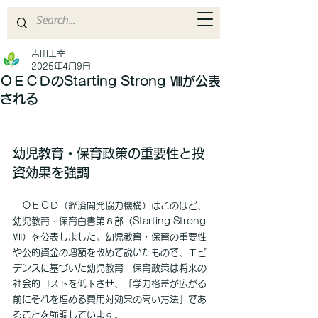
吉田正幸
2025年4月9日
ＯＥＣＤのStarting Strong Ⅷが公表
される
幼児教育・保育政策の重要性と投
資効果を強調
　ＯＥＣＤ（経済開発協力機構）はこのほど、
幼児教育・保育白書第８部（Starting Strong 
Ⅷ）を公表しました。幼児教育・保育の重要性
や公的資金の増額を改めて説いたもので、エビ
デンスに基づいた幼児教育・保育政策は将来の
社会的コストを低下させ、「学力格差が広がる
前にそれを埋める費用対効果の高い方法」であ
ることを強調しています。