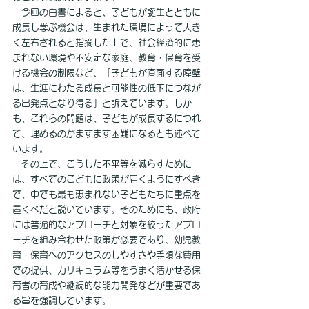
　今回の白書によると、子どもが誕生とともに
成長し学ぶ機会は、生まれた環境によって大き
く左右されると指摘した上で、社会経済的に恵
まれない環境や不安定な家庭、教育・保育を受
ける機会の制限など、「子どもが直面する障壁
は、生涯にわたる成長と可能性の低下につなが
る出発点となり得る」と訴えています。しか
も、これらの問題は、子どもが成長するにつれ
て、埋めるのがますます困難になるとも述べて
います。
　その上で、こうした不平等を減らすために
は、すべてのこどもに政策が届くようにすべき
で、中でも最も恵まれない子どもたちに重点を
置くべだと説いています。そのためにも、政府
には普遍的なアプローチと対象を絞ったアプロ
ーチを組み合わせた政策が必要であり、幼児教
育・保育へのアクセスのしやすさや手頃な費用
での提供、カリキュラム等をうまく活かせる保
育者の育成や継続的な能力開発などが重要であ
る旨を強調しています。