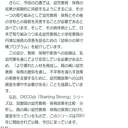
　さらに、今回の白書では、幼児教育・保育の
成果が長期的に持続するようにするには、その
一つの取り組みとして幼児教育・保育とその後
の学校との接続を改善することが必要であると
述べています。そして、その具体例として、日
本で取り組みつつある幼児教育と小学校教育の
円滑な接続の改善を図るための「幼保小の架け
橋プログラム」を紹介しています。
　このほか、教育・保育や家族への投資は、乳
幼児期を通じてより安定している必要があるた
め、「より優れた人材を育成し、質の高い幼児
教育・保育の提供を通し、不平等を減らす政策
の実施を支援するために、幼児期政策への公的
資金を増やす必要がある」ことも強調していま
す。
　なお、OECDの「Starting Strong」シリー
ズは、加盟国の幼児教育・保育政策を比較・分
析し、質の高い幼児教育・保育の実現に向けた
提言を行っているもので、このシリーズは2001
年に開始されて以降、今日に至っています。