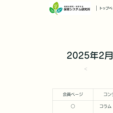
トップペ
2025年2
＜
会員ページ
コン
○
コラム