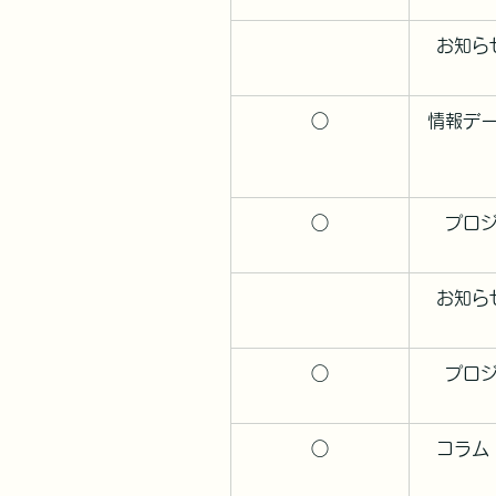
お知ら
○
情報デ
○
プロ
お知ら
○
プロ
○
コラム