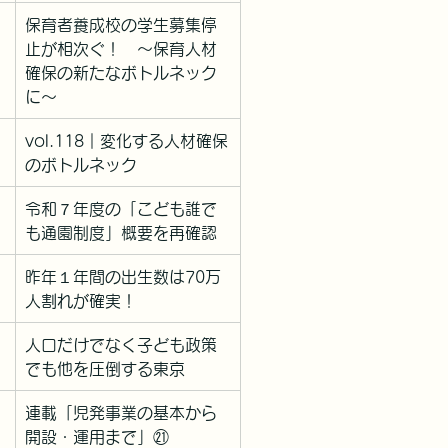
保育者養成校の学生募集停
止が相次ぐ！　～保育人材
確保の新たなボトルネック
に～
vol.118｜
変化する人材確保
のボトルネック
令和７年度の「こども誰で
も通園制度」概要を再確認
昨年１年間の出生数は70万
人割れが確実！
人口だけでなく子ども政策
でも他を圧倒する東京
連載「児発事業の基本から
開設・運用まで」㉑