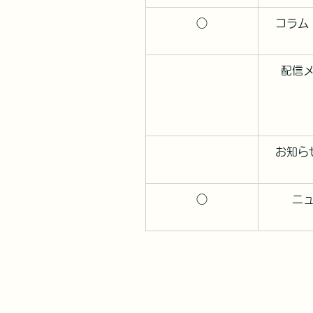
○
コラム
配信
お知ら
○
ニ