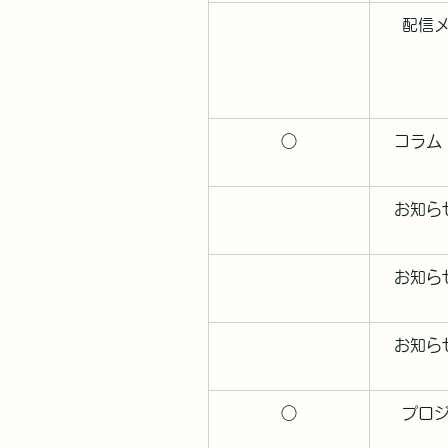
配信
○
コラム
お知ら
お知ら
お知ら
○
プロ