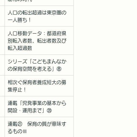
人口の転出超過は東京圏の
一人勝ち！
人口移動データ：都道府県
別転入者数、転出者数及び
転入超過数
シリーズ「こどもまんなか
の保育空間を考える」⑧
相次ぐ保育者養成短大の募
集停止！
連載「児発事業の基本から
開設・運用まで」⑳
連載㉑　保育の質が意味す
るものⅢ