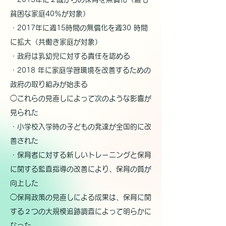
貧困な家庭40％が対象）
・2017年に週15時間の無償化を週30 時間
に拡大（共働き家庭が対象）
・政府は乳幼児に対する責任を認める
・2018 年に家庭学習環境を改善するための
政府の取り組みが始まる
◯これらの見直しによって次のような影響が
見られた
・小学校入学時の子どもの発達が全国的に改
善された
・保育者に対する新しいトレーニングと保育
に関する監査指導の改善により、保育の質が
向上した
◯保育政策の見直しによる成果は、保育に関
する２つの大規模追跡調査によって明らかに
なった