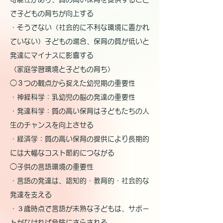
で子どもの育ちが向上する
・そうでない（社会的に不利な環境に置かれ
ていない）子どもの場合、保育の質が低いと
発達にマイナスに影響する
〈家庭学習環境と子どもの育ち〉
◯３つの観点から捉えた幼児期の重要性
・神経科学：乳幼児の脳の発達の重要性
・発達科学：質の高い保育は子どもたちの人
生のチャンスを向上させる
・経済学：質の高い保育の提供により長期的
には大幅なコスト節約につながる
◯子供の言語環境の重要性
・言語の発達は、認知的・教育的・社会的な
発達を支える
・３歳時点で言語が未熟な子どもは、サポー
トがなければ危険にさらされる