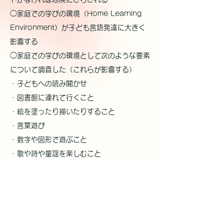
◯家庭での学びの環境（Home Learning
Environment）が子ども言語発達に大きく
影響する
◯家庭での学びの環境として次のような要素
について調査した（これらが影響する）
・子どもへの読み聞かせ
・図書館に連れて行くこと
・絵を塗ったり描いたりすること
・言葉遊び
・数字や図形で遊ぶこと
・歌や詩や童謡を楽しむこと
◯効果的な教育・保育施設では、次の５つが
重要であった
・大人（保育者）と子ども言葉による言葉の
やりとりの質
・カリキュラムに関する保育者の知識と理解