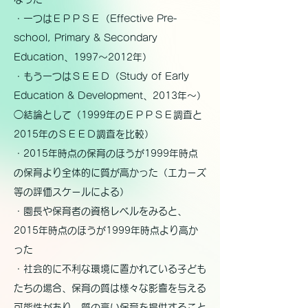
・一つはＥＰＰＳＥ（Effective Pre-
school, Primary & Secondary
Education、1997～2012年）
・もう一つはＳＥＥＤ（Study of Early
Education & Development、2013年～）
◯結論として（1999年のＥＰＰＳＥ調査と
2015年のＳＥＥＤ調査を比較）
・2015年時点の保育のほうが1999年時点
の保育より全体的に質が高かった（エカーズ
等の評価スケールによる）
・園長や保育者の資格レベルをみると、
2015年時点のほうが1999年時点より高か
った
・社会的に不利な環境に置かれている子ども
たちの場合、保育の質は様々な影響を与える
可能性があり、質の高い保育を提供すること