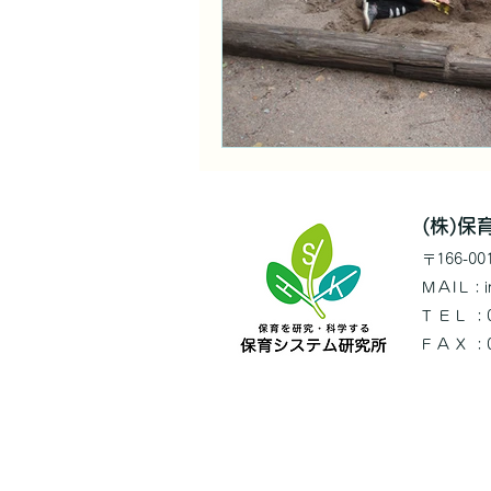
(株)
〒166
-0
MAIL
：i
TEL
：0
FAX
：