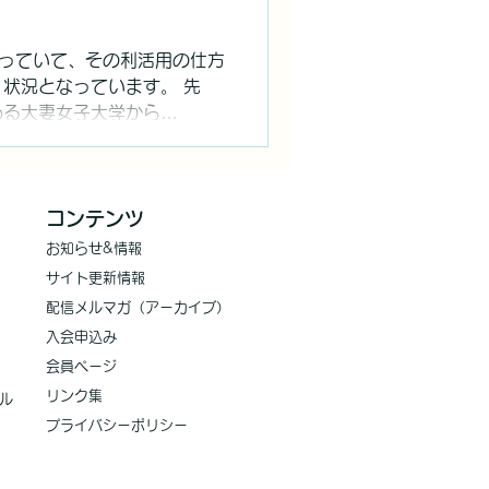
となっていて、その利活用の仕方
状況となっています。 先
める大妻女子大学から
注意喚起」と題するメールが送ら
る注意喚起ですが、非常勤講
コンテンツ
お知らせ
&情報
サイト更新情報
​配信メルマガ（アーカイブ）
入会申込み
会員ページ
​リンク集
ル
プライバシーポリシー