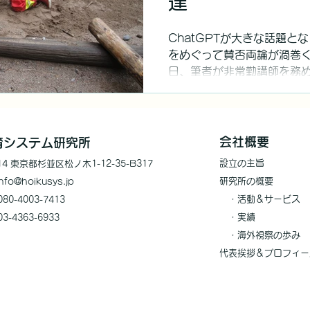
達
ChatGPTが大きな話題
をめぐって賛否両論が渦巻く
日、筆者が非常勤講師を務
「ChatGPTで学生への
れてきました。学生に対す
師を含む教員にも配...
会社概要
保育システム研究所
設立の
主旨
014 東京都杉並区松ノ木1-12-35-B317
研究所の概
要
nfo@
hoiku
sys.jp
・
活動＆サービス
80-4003-7413
・実績
03-4363-6933
​ ・海外視察の歩み
代表挨拶＆プロフィー