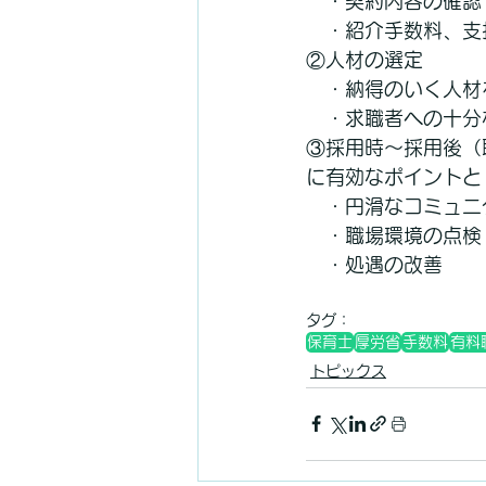
　・契約内容の確認
　・紹介手数料、支
②人材の選定
　・納得のいく人材
　・求職者への十分
③採用時～採用後（
に有効なポイントと
　・円滑なコミュニ
　・職場環境の点検
　・処遇の改善
タグ：
保育士
厚労省
手数料
有料
トピックス