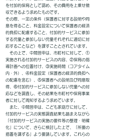
を付加的保育として認め、その費用を上乗せ徴
収できるよう求めたものです。
その際、一定の条件（保護者に対する説明や同
意を得ること、料金設定について保護者の経済
的負担に配慮すること、付加的サービスに参加
する児童と参加しない児童それぞれに適切に対
応することなど）を課すこととされています。
　その上で、中間答申は、市町村に対して、①
実施される付加的サービスの内容、②保育の指
導計画への位置付け、③実施時間（コアタイム
内・外）、④料金設定（保護者の経済的負担へ
の配慮を含む）、⑤保護者への説明及び同意取
得、⑥付加的サービスに参加しない児童への対
応などを調査し、その結果を市町村や保育事業
者に対して周知するよう求めています。
　また、中間答申は、こども家庭庁に対して、
付加的サービスの実態調査結果も踏まえながら
「付加的サービスの実施の要件等の整理・明確
化」について、さらに検討した上で、「所要の
措置を講ずる」よう要請しています。これらの