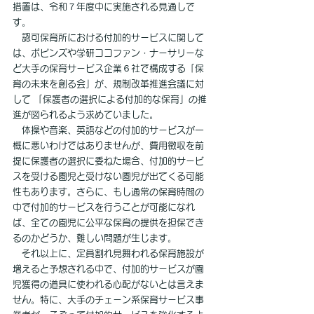
措置は、令和７年度中に実施される見通しで
す。
　認可保育所における付加的サービスに関して
は、ポピンズや学研ココファン・ナーサリーな
ど大手の保育サービス企業６社で構成する「保
育の未来を創る会」が、規制改革推進会議に対
して 「保護者の選択による付加的な保育」の推
進が図られるよう求めていました。
　体操や音楽、英語などの付加的サービスが一
概に悪いわけではありませんが、費用徴収を前
提に保護者の選択に委ねた場合、付加的サービ
スを受ける園児と受けない園児が出てくる可能
性もあります。さらに、もし通常の保育時間の
中で付加的サービスを行うことが可能になれ
ば、全ての園児に公平な保育の提供を担保でき
るのかどうか、難しい問題が生じます。
　それ以上に、定員割れ見舞われる保育施設が
増えると予想される中で、付加的サービスが園
児獲得の道具に使われる心配がないとは言えま
せん。特に、大手のチェーン系保育サービス事