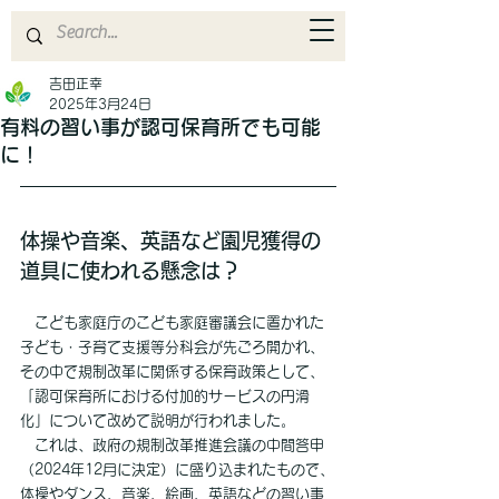
吉田正幸
2025年3月24日
有料の習い事が認可保育所でも可能
に！
体操や音楽、英語など園児獲得の
道具に使われる懸念は？
　こども家庭庁のこども家庭審議会に置かれた
子ども・子育て支援等分科会が先ごろ開かれ、
その中で規制改革に関係する保育政策として、
「認可保育所における付加的サービスの円滑
化」について改めて説明が行われました。
　これは、政府の規制改革推進会議の中間答申
（2024年12月に決定）に盛り込まれたもので、
体操やダンス、音楽、絵画、英語などの習い事