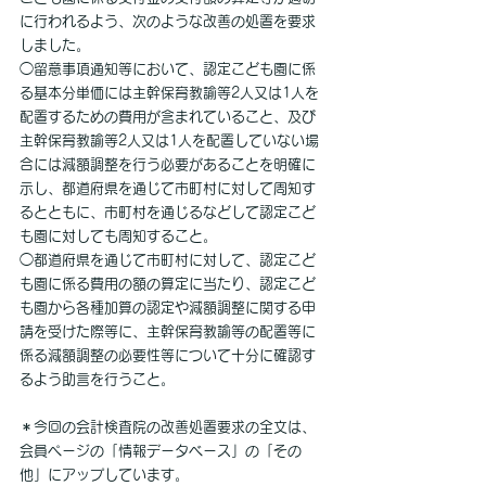
に行われるよう、次のような改善の処置を要求
しました。
◯留意事項通知等において、認定こども園に係
る基本分単価には主幹保育教諭等2人又は1人を
配置するための費用が含まれていること、及び
主幹保育教諭等2人又は1人を配置していない場
合には減額調整を行う必要があることを明確に
示し、都道府県を通じて市町村に対して周知す
るとともに、市町村を通じるなどして認定こど
も園に対しても周知すること。
◯都道府県を通じて市町村に対して、認定こど
も園に係る費用の額の算定に当たり、認定こど
も園から各種加算の認定や減額調整に関する申
請を受けた際等に、主幹保育教諭等の配置等に
係る減額調整の必要性等について十分に確認す
るよう助言を行うこと。
＊今回の会計検査院の改善処置要求の全文は、
会員ページの「情報データベース」の「その
他」にアップしています。