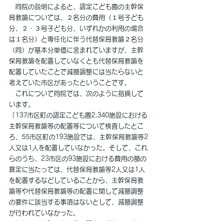
　同院の説明によると、認定こども園の主幹保
育教諭については、２名分の費用（１号子ども
分、２・３号子ども分、いずれかの利用の場合
は１名分）と専任化に伴う代替保育教諭２名分
（同）が基本分単価に含まれていますが、主幹
保育教諭を配置していなくとも代替保育教諭を
配置していたことで減額調整には当たらないと
考えていた市区があったということです。
　これについて同院では、次のように指摘して
います。
「137市区町の認定こども園2,340施設における
主幹保育教諭等の配置等について検査したとこ
ろ、55市区町の193施設では、主幹保育教諭等2
人又は1人を配置していなかった。そして、これ
らのうち、23市区の93施設における費用の額の
算定に当たっては、代替保育教諭等2人又は1人
を配置するなどしていることから、主幹保育教
諭等や代替保育教諭等の配置に関して減額調整
の要件に該当する事項はないとして、減額調整
が行われていなかった。