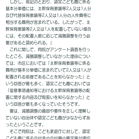
　しかし、前記のとおり、認定こども園に係る
基本分単価には、主幹保育教諭等2人又は1人分
及び代替保育教諭等2人又は1人分の人件費等に
相当する費用が含まれている。したがって、主
幹保育教諭等2人又は1人を配置していない場合
には、その配置人数に応じて減額調整を行う必
要があると認められる。」
　これに関して、同院がアンケート調査を行っ
たところ、減額調整していなかった理由につい
ては、市区においては「主幹保育教諭等に係る
費用が基本分単価に含まれていて2人又は1人が
配置される前提であることを知らなかった」と
いう回答が最も多く、認定こども園においては
「留意事項通知等における主幹保育教諭等の配
置に関する内容及び取扱いを知らなかった」と
いう回答が最も多くなっていたそうです。
　要は、減額調整の趣旨や要件を正しく理解し
ていない自治体や認定こども園が少なからずあ
ったということです。
　そこで同院は、こども家庭庁に対して、認定
こども園に係る交付金の交付額の算定等が適切