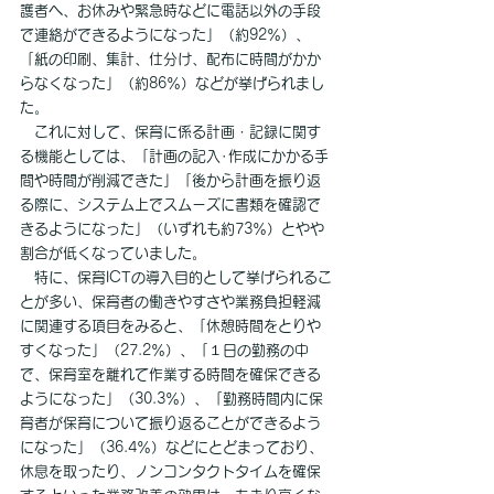
護者へ、お休みや緊急時などに電話以外の手段
で連絡ができるようになった」（約92％）、
「紙の印刷、集計、仕分け、配布に時間がかか
らなくなった」（約86％）などが挙げられまし
た。
　これに対して、保育に係る計画・記録に関す
る機能としては、「計画の記入･作成にかかる手
間や時間が削減できた」「後から計画を振り返
る際に、システム上でスムーズに書類を確認で
きるようになった」（いずれも約73％）とやや
割合が低くなっていました。
　特に、保育ICTの導入目的として挙げられるこ
とが多い、保育者の働きやすさや業務負担軽減
に関連する項目をみると、「休憩時間をとりや
すくなった」（27.2％）、「１日の勤務の中
で、保育室を離れて作業する時間を確保できる
ようになった」（30.3％）、「勤務時間内に保
育者が保育について振り返ることができるよう
になった」（36.4％）などにとどまっており、
休息を取ったり、ノンコンタクトタイムを確保