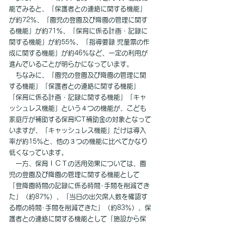
能でみると、「保護者との連絡に関する機能」
が約72％、「園児の登園及び降園の管理に関す
る機能」が約71％、「保育に係る計画・記録に
関する機能」が約55％、「指導要録 児童票の作
成に関する機能」が約46％など、一定の利用が
進んでいることが明らかになっています。
　ちなみに、「園児の登園及び降園の管理に関
する機能」「保護者との連絡に関する機能」
「保育に係る計画・記録に関する機能」「キャ
ッシュレス機能」という４つの機能が、こども
家庭庁が補助する保育ICT補助金の対象となって
いますが、「キャッシュレス機能」だけは導入
率が約15％と、他の３つの機能に比べてかなり
低くなっています。
　一方、保育ＩＣＴの活用効果については、園
児の登園及び降園の管理に関する機能として
「登降園時間の記録に係る時間･手間を削減でき
た」（約87％）、「当日の出欠席人数を確認す
る際の時間･手間を削減できた」（約83％）、保
護者との連絡に関する機能として「施設から保