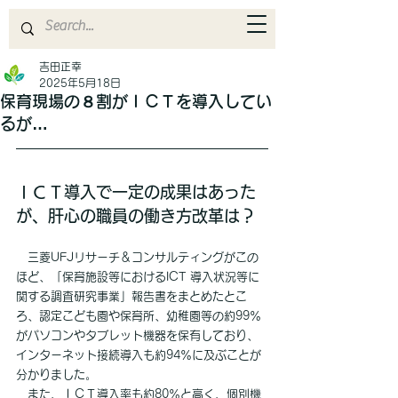
吉田正幸
2025年5月18日
保育現場の８割がＩＣＴを導入してい
るが…
ＩＣＴ導入で一定の成果はあった
が、肝心の職員の働き方改革は？
　三菱UFJリサーチ＆コンサルティングがこの
ほど、「保育施設等におけるICT 導入状況等に
関する調査研究事業」報告書をまとめたとこ
ろ、認定こども園や保育所、幼稚園等の約99％
がパソコンやタブレット機器を保有しており、
インターネット接続導入も約94％に及ぶことが
分かりました。
　また、ＩＣＴ導入率も約80％と高く、個別機