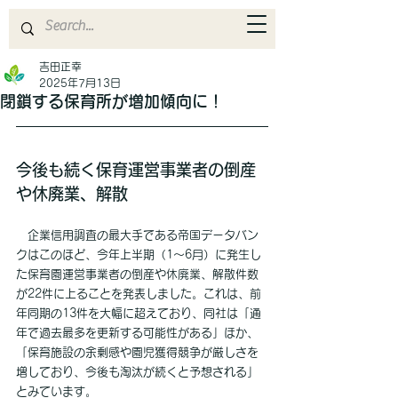
吉田正幸
2025年7月13日
閉鎖する保育所が増加傾向に！
今後も続く保育運営事業者の倒産
や休廃業、解散
　企業信用調査の最大手である帝国データバン
クはこのほど、今年上半期（1～6月）に発生し
た保育園運営事業者の倒産や休廃業、解散件数
が22件に上ることを発表しました。これは、前
年同期の13件を大幅に超えており、同社は「通
年で過去最多を更新する可能性がある」ほか、
「保育施設の余剰感や園児獲得競争が厳しさを
増しており、今後も淘汰が続くと予想される」
とみています。