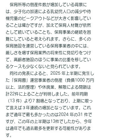
　保育所等の倒産件数が増加している背景に
は、少子化の加速による乳幼児人口の減少や待
機児童のピークアウトなどが大きく影響してい
ることは確かですが、加えて保育人材難が依然
として続いていることも、保育事業の継続を困
難にしていると考えられます。さらに、多くの
保育施設を運営している保育事業者の中には、
厳しさを増す保育業界の将来性に見切りをつけ
て、高齢者施設のほうに事業の比重を移してい
るケースも少なくないと見られています。
　同社の発表によると、2025 年上半期に発生し
た「保育園」運営事業者の倒産（負債1000 万円
以上、法的整理）や休廃業、解散による閉鎖は
計22件に上ることが判明しました。前年同期
（13 件）より7 割増となっており、上期に限っ
て言えば３年連続の増加となっています。これ
まで通年で最も多かったのは2024 年の31 件で
すが、この年の上半期は13件でしたから、今年
は通年でも過去最多を更新する可能性がありま
す。