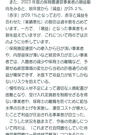
　また、2023 年度の保育園運営事業者の損益動
向をみると、前年度から「減益」が25.２％、
「赤字」が29.1％となっており、赤字と減益を
合わせた「業績悪化」の割合は過半数を占めて
います。一方で、「増益」となった事業者も４
割を超えていますが、これについて同社では次
のように分析しています。
◇保育施設運営への参入から日が浅い事業者
や、内部留保が薄いなど経営体力が乏しい事業
者では、入園者の減少や保育士の離職など、予
期せぬ経営環境の変化から当初の計画通りの収
益が確保できず、水面下で収益力が低下しかね
ないリスクを抱えている。
◇慢性的な人材不足によって適切な人員配置が
困難となり、受け入れ定員数を制限せざるを得
ない事業者や、保育士の離職を防ぐために給与
水準の引き上げを実施し、運営コストが増大し
たことで利益が圧迫される事業者が目立った。
　こうした状況を踏まえて、今後の見通しにつ
いて同社は、「これまで社会問題化していた待
機児童問題は一部地域で解消しつつあるなか、